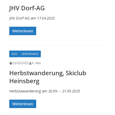
t
JHV Dorf-AG
a
l
JHV Dorf AG am 17.04.2025
t
Weiterlesen
e
n
2025
VEREINSINFO
23/03/2025
A. Wei.
Herbstwanderung, Skiclub
Heinsberg
Herbstawanderung am 20.09. – 21.09.2025
Weiterlesen