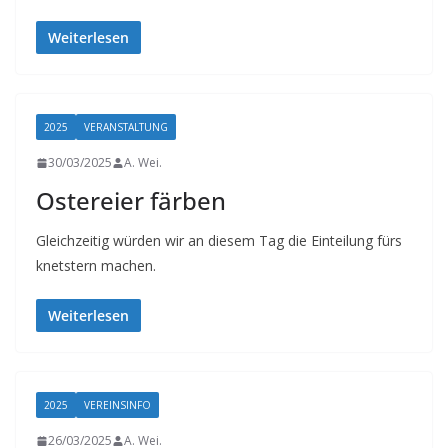
a
Weiterlesen
l
t
e
n
2025
VERANSTALTUNG
–
30/03/2025
A. Wei.
Z
Ostereier färben
u
k
Gleichzeitig würden wir an diesem Tag die Einteilung fürs
u
knetstern machen.
n
Weiterlesen
f
t
g
e
2025
VEREINSINFO
s
26/03/2025
A. Wei.