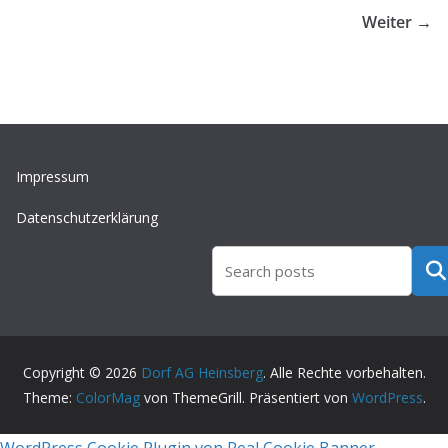
Weiter →
Impressum
Datenschutzerklärung
Such
Copyright © 2026
Dorf AG Heinsberg
. Alle Rechte vorbehalten.
Theme:
ColorMag
von ThemeGrill. Präsentiert von
WordPress
.