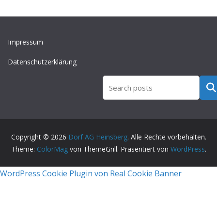
Impressum
Datenschutzerklärung
Such
Copyright © 2026
Dorf AG Heinsberg
. Alle Rechte vorbehalten.
Theme:
ColorMag
von ThemeGrill. Präsentiert von
WordPress
.
WordPress Cookie Plugin von Real Cookie Banner