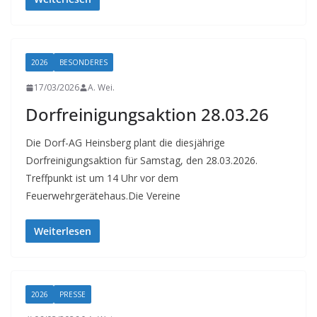
t
a
l
2026
BESONDERES
t
e
17/03/2026
A. Wei.
n
Dorfreinigungsaktion 28.03.26
Die Dorf-AG Heinsberg plant die diesjährige
Dorfreinigungsaktion für Samstag, den 28.03.2026.
Treffpunkt ist um 14 Uhr vor dem
Feuerwehrgerätehaus.Die Vereine
Weiterlesen
2026
PRESSE