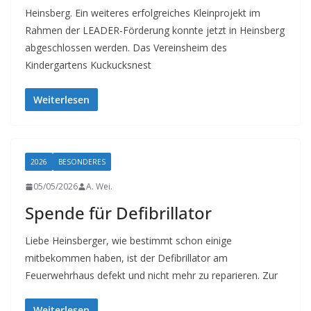
a
Heinsberg. Ein weiteres erfolgreiches Kleinprojekt im
l
Rahmen der LEADER-Förderung konnte jetzt in Heinsberg
t
abgeschlossen werden. Das Vereinsheim des
Kindergartens Kuckucksnest
e
n
Weiterlesen
–
Z
u
k
2026
BESONDERES
u
05/05/2026
A. Wei.
n
Spende für Defibrillator
f
Liebe Heinsberger, wie bestimmt schon einige
t
mitbekommen haben, ist der Defibrillator am
g
Feuerwehrhaus defekt und nicht mehr zu reparieren. Zur
e
s
Weiterlesen